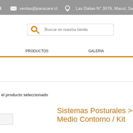
3
ventas@paracare.cl
Las Dalias N° 3076, Macul, Sa
PRODUCTOS
GALERIA
e el producto seleccionado
Sistemas Posturales > 
Medio Contorno / Kit