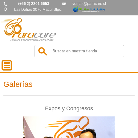
(+56 2) 2201 6653
ventas@paracare.cl
Las Dalias 3076 Macul Stgo.
Galerías
Expos y Congresos